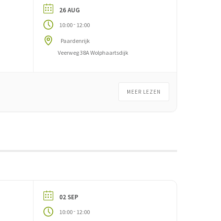
26 AUG
-
10:00
12:00
Paardenrijk
Veerweg 38A Wolphaartsdijk
MEER LEZEN
02 SEP
-
10:00
12:00