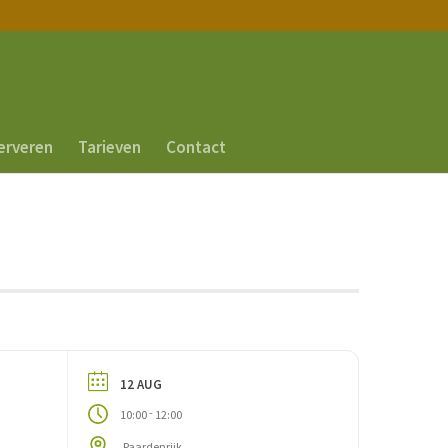
erveren
Tarieven
Contact
12 AUG
-
10:00
12:00
Paardenrijk