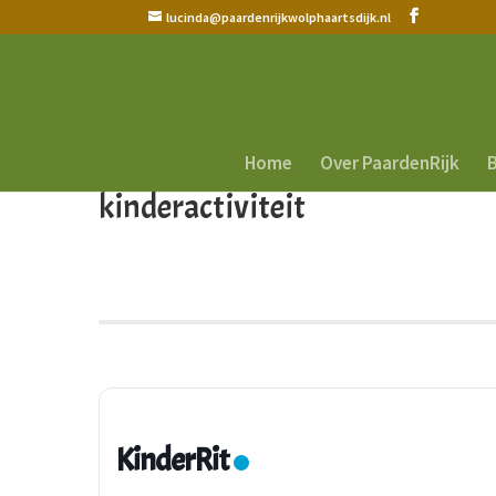
lucinda@paardenrijkwolphaartsdijk.nl
Home
Over PaardenRijk
B
kinderactiviteit
KinderRit