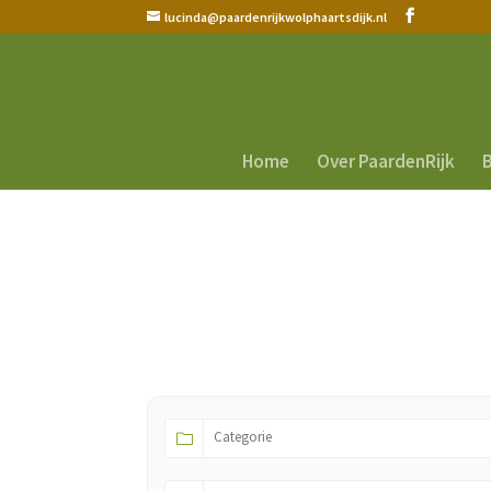
lucinda@paardenrijkwolphaartsdijk.nl
Home
Over PaardenRijk
B